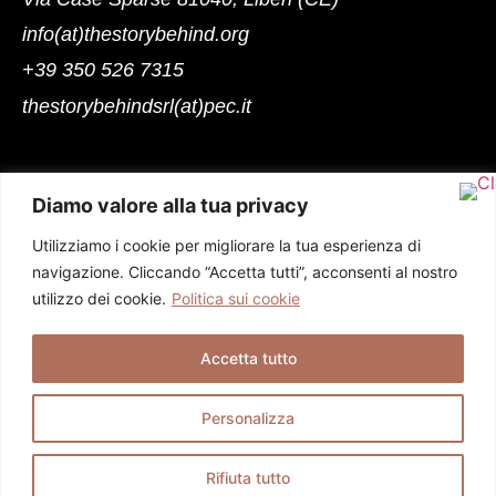
info(at)thestorybehind.org
+39 350 526 7315
thestorybehindsrl(at)pec.it
Social
Diamo valore alla tua privacy
Utilizziamo i cookie per migliorare la tua esperienza di
navigazione. Cliccando “Accetta tutti”, acconsenti al nostro
utilizzo dei cookie.
Politica sui cookie
Accetta tutto
© 2026 Tutti i diritti riservati
Personalizza
The Story Behind S.r.l. | PIVA 04681320612 |
Privacy Policy
|
Cookie Policy
Rifiuta tutto